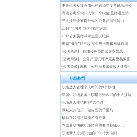
·
中央机关及其直属机构2015年度考试录用公
·
湖南公考平均17人争一个职位 呈降温之势
·
三大技巧快速提升你的公务员面试能力
·
2014年“国考”热为何难“退烧”
·
2013公务员考试考生面试纪律
·
湖南“省考”12日起面试 男士鞋裤袜建议同
·
[公考杂谈] 参加公务员面试穿衣禁忌
·
[公考杂谈] 公务员面试苛求完美更易紧张
·
[公考杂谈] 透析：公务员考试失败大致有七
职场指导
·
职场达人管理个人时间的9个妙招
·
应届生职场必备：职场最受欢迎的十大技能
·
职场新人要把控好“六个度”
·
做别人的伯乐，做自己的千里马
·
移动互联网将颠覆所有行业
·
养成最聪明的职场情商需要时刻6Don’t
·
职场新人必须知道的10件行为准则