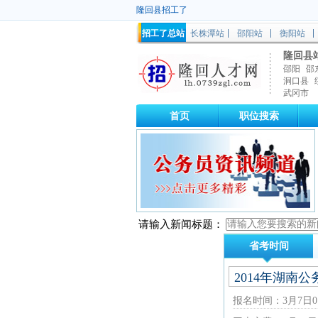
隆回县招工了
招工了总站
长株潭站
邵阳站
衡阳站
隆回县
邵阳
邵
洞口县
武冈市
首页
职位搜索
请输入新闻标题：
省考时间
2014年湖南
报名时间：3月7日0:00