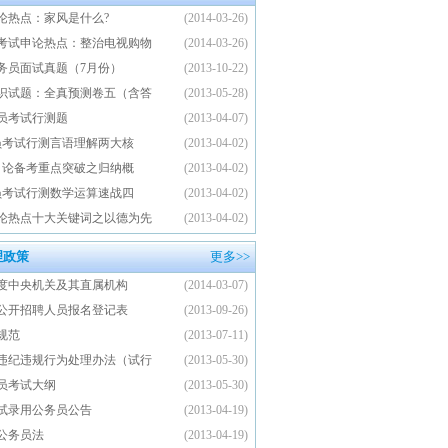
申论热点：家风是什么?
(2014-03-26)
员考试申论热点：整治电视购物
(2014-03-26)
公务员面试真题（7月份）
(2013-10-22)
知识试题：全真预测卷五（含答
(2013-05-28)
务员考试行测题
(2013-04-07)
公务员考试行测言语理解两大核
(2013-04-02)
省考申论备考重点突破之归纳概
(2013-04-02)
公务员考试行测数学运算速战四
(2013-04-02)
论热点十大关键词之以德为先
(2013-04-02)
理政策
更多>>
年度中央机关及其直属机构
(2014-03-07)
公开招聘人员报名登记表
(2013-09-26)
规范
(2013-07-11)
违纪违规行为处理办法（试行
(2013-05-30)
务员考试大纲
(2013-05-30)
考试录用公务员公告
(2013-04-19)
公务员法
(2013-04-19)