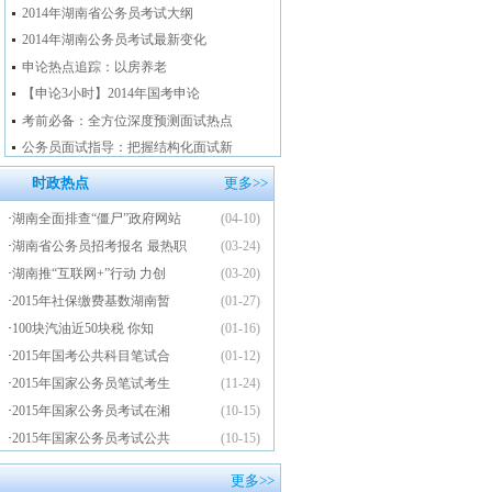
2014年湖南省公务员考试大纲
2014年湖南公务员考试最新变化
申论热点追踪：以房养老
【申论3小时】2014年国考申论
考前必备：全方位深度预测面试热点
公务员面试指导：把握结构化面试新
时政热点
更多>>
·
湖南全面排查“僵尸”政府网站
(04-10)
·
湖南省公务员招考报名 最热职
(03-24)
·
湖南推“互联网+”行动 力创
(03-20)
·
2015年社保缴费基数湖南暂
(01-27)
·
100块汽油近50块税 你知
(01-16)
·
2015年国考公共科目笔试合
(01-12)
·
2015年国家公务员笔试考生
(11-24)
·
2015年国家公务员考试在湘
(10-15)
·
2015年国家公务员考试公共
(10-15)
更多>>