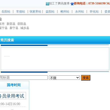
招工了腾讯微博
咨询电话：0739-5166190 562
岳阳站
常德站
张家界站
益阳站
郴州站
永州站
怀化站
娄
站
东市
新邵县
邵阳县
绥宁县
新宁县
城步县
简历搜索
……
国考时间
公务员录用考试
-14日16:00