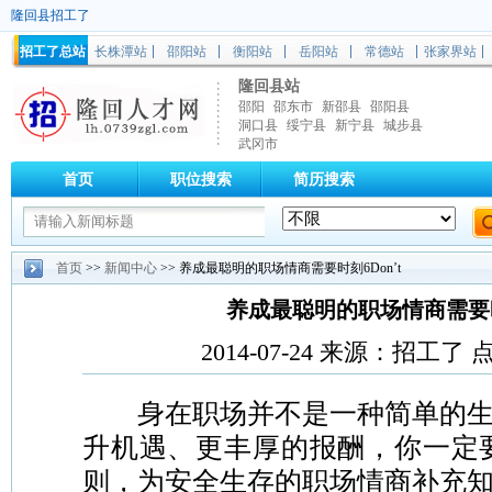
隆回县招工了
招工了总站
长株潭站
邵阳站
衡阳站
岳阳站
常德站
张家界站
隆回县站
邵阳
邵东市
新邵县
邵阳县
洞口县
绥宁县
新宁县
城步县
武冈市
首页
职位搜索
简历搜索
首页
>>
新闻中心
>> 养成最聪明的职场情商需要时刻6Don’t
养成最聪明的职场情商需要时刻
2014-07-24 来源：招工了
身在职场并不是一种简单的
升机遇、更丰厚的报酬，你一定
则，为安全生存的职场情商补充知