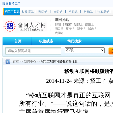
隆回县招工了
招工了总站
长株潭站
邵阳站
衡阳站
岳阳站
常德站
张家界站
隆回县站
邵阳
邵东市
新邵县
邵阳县
洞口县
绥宁县
新宁县
城步县
武冈市
首页
职位搜索
简历搜索
首页
>>
新闻中心
>> 移动互联网将颠覆所有行业
移动互联网将颠覆所
2014-11-24 来源：招工了
“移动互联网才是真正的互联网
所有行业。”——说这句话的，是
主席兼首席执行官马化腾。