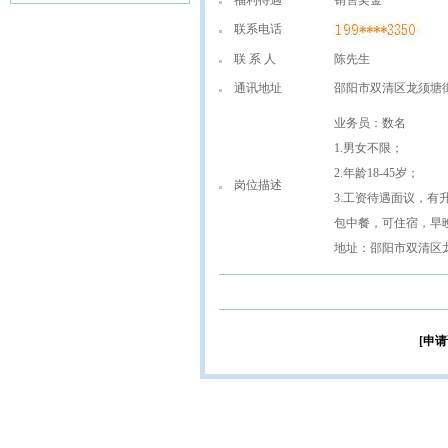
福利待遇
销售奖金
联系电话
联 系 人
陈先生
通讯地址
邵阳市双清区龙须塘
业务员：数名
1.男女不限；
2.年龄18-45岁；
岗位描述
3.工资待遇面议，有
包中餐，可住宿，早
地址：邵阳市双清区
[申请