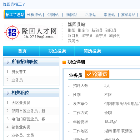
隆回县招工了
招工了总站
长株潭站
邵阳站
衡阳站
岳阳站
常德站
张家界站
隆回县站
邵阳
邵东市
新邵县
邵阳县
洞口县
绥宁县
新宁县
城步县
武冈市
首页
职位搜索
简历搜索
所有招聘职位
职位详细
1
男女普工
业务员
2
业务员
招聘人数
5人
相关职位
性别
不限
1
大区业务员
发布单位
邵阳市陈氏纸业用品
2
邵阳市区业务员，新
工作方式
全职
3
电信门店营业员、客
年龄要求
18-45岁
4
销售业务员
工作地区
湖南 邵阳 双清区
5
业务员、文员