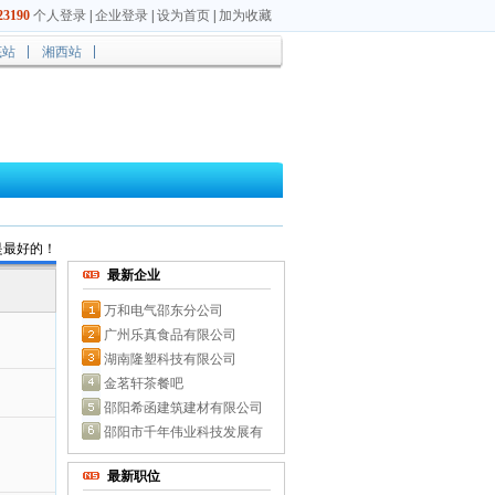
3190
个人登录
|
企业登录
|
设为首页
|
加为收藏
底站
湘西站
是最好的！
最新企业
万和电气邵东分公司
广州乐真食品有限公司
湖南隆塑科技有限公司
金茗轩茶餐吧
邵阳希函建筑建材有限公司
邵阳市千年伟业科技发展有
最新职位