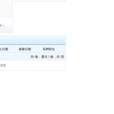
件！
止日期
刷新日期
应聘职位
共
0
条，显示
20
条，共
0
页
顶部