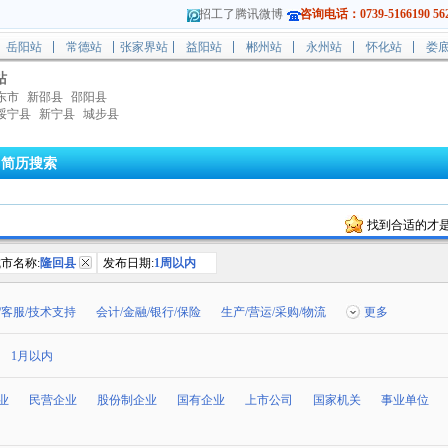
招工了腾讯微博
咨询电话：0739-5166190 562
岳阳站
常德站
张家界站
益阳站
郴州站
永州站
怀化站
娄
站
东市
新邵县
邵阳县
绥宁县
新宁县
城步县
简历搜索
找到合适的才
市名称:
隆回县
发布日期:
1周以内
/客服/技术支持
会计/金融/银行/保险
生产/营运/采购/物流
更多
1月以内
业
民营企业
股份制企业
国有企业
上市公司
国家机关
事业单位