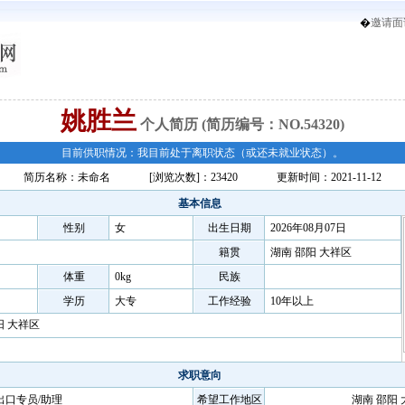
�
邀请面
姚胜兰
个人简历
(简历编号：NO.54320)
目前供职情况：我目前处于离职状态（或还未就业状态）。
简历名称：未命名
[浏览次数]：23420
更新时间：2021-11-12
基本信息
性别
女
出生日期
2026年08月07日
籍贯
湖南 邵阳 大祥区
体重
0kg
民族
学历
大专
工作经验
10年以上
阳 大祥区
求职意向
出口专员/助理
希望工作地区
湖南 邵阳