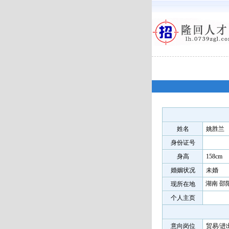
姓名
姚胜兰
身份证号
身高
158cm
婚姻状况
未婚
湖南 邵
现所在地
个人主页
意向岗位
贸易/进