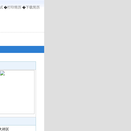
试
�
打印简历
�
下载简历
 大祥区