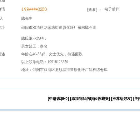
待遇
电话
电子邮件
[
查看
]
人
陈先生
地址
邵阳市双清区龙须塘街道原化纤厂短棉绒仓库
陈氏纸业急聘：
男女普工：多名
描述
年龄在40-55岁，女士优先，待遇面议
以上联系电话：19918123350
地址：邵阳市双清区龙须塘街道原化纤厂短棉绒仓库
[申请该职位]
[添加到我的职位收藏夹]
[推荐给好友]
[关