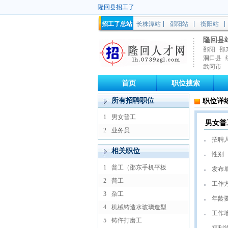
隆回县招工了
招工了总站
长株潭站
邵阳站
衡阳站
隆回县
邵阳
邵
洞口县
武冈市
首页
职位搜索
所有招聘职位
职位详
1
男女普工
男女普
2
业务员
招聘
相关职位
性别
1
普工（邵东手机平板
发布
2
普工
工作
3
杂工
年龄
4
机械铸造水玻璃造型
工作
5
铸仵打磨工