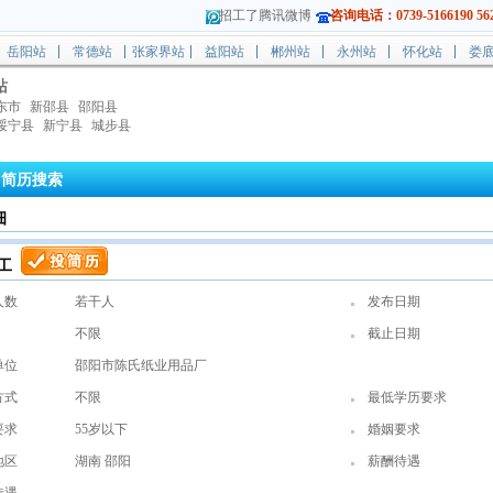
招工了腾讯微博
咨询电话：0739-5166190 562
岳阳站
常德站
张家界站
益阳站
郴州站
永州站
怀化站
娄
站
东市
新邵县
邵阳县
绥宁县
新宁县
城步县
简历搜索
细
工
人数
若干人
发布日期
不限
截止日期
单位
邵阳市陈氏纸业用品厂
方式
不限
最低学历要求
要求
55岁以下
婚姻要求
地区
湖南 邵阳
薪酬待遇