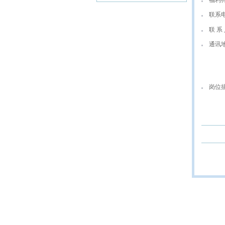
福利
联系
联 系 
通讯
岗位