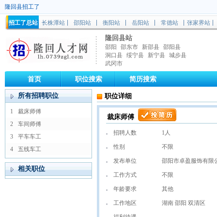
隆回县招工了
招工了总站
长株潭站
邵阳站
衡阳站
岳阳站
常德站
张家界站
隆回县站
邵阳
邵东市
新邵县
邵阳县
洞口县
绥宁县
新宁县
城步县
武冈市
首页
职位搜索
简历搜索
所有招聘职位
职位详细
1
裁床师傅
裁床师傅
2
车间师傅
招聘人数
1人
3
平车车工
性别
不限
4
五线车工
发布单位
邵阳市卓盈服饰有限
相关职位
工作方式
不限
年龄要求
其他
工作地区
湖南 邵阳 双清区