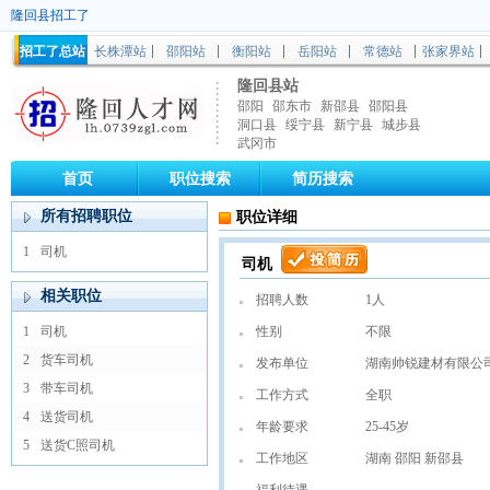
隆回县招工了
招工了总站
长株潭站
邵阳站
衡阳站
岳阳站
常德站
张家界站
隆回县站
邵阳
邵东市
新邵县
邵阳县
洞口县
绥宁县
新宁县
城步县
武冈市
首页
职位搜索
简历搜索
所有招聘职位
职位详细
1
司机
司机
相关职位
招聘人数
1人
1
司机
性别
不限
2
货车司机
发布单位
湖南帅锐建材有限公
3
带车司机
工作方式
全职
4
送货司机
年龄要求
25-45岁
5
送货C照司机
工作地区
湖南 邵阳 新邵县