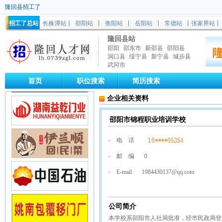
隆回县招工了
招工了总站
长株潭站
邵阳站
衡阳站
岳阳站
常德站
张家界站
隆回县站
邵阳
邵东市
新邵县
邵阳县
洞口县
绥宁县
新宁县
城步县
武冈市
首页
职位搜索
简历搜索
企业相关资料
邵阳市锦程职业培训学校
电 话
邮 编
0
E-mail
1984430137@qq.com
公司简介
本学校系邵阳市人社局批准，经市民政局登