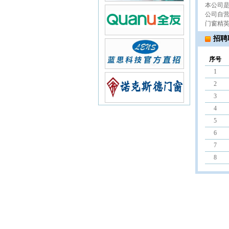
本公司
公司自营
门窗精
招聘
序号
1
2
3
4
5
6
7
8