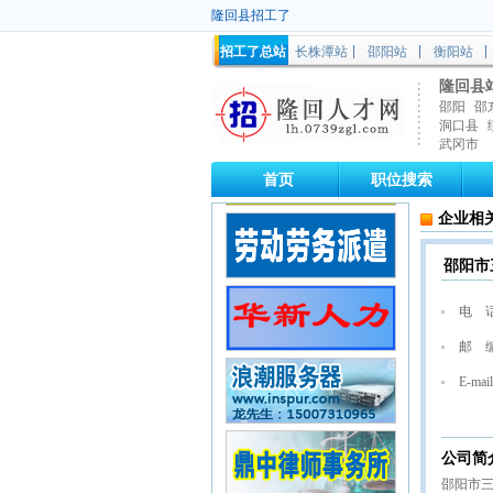
隆回县招工了
招工了总站
长株潭站
邵阳站
衡阳站
隆回县
邵阳
邵
洞口县
武冈市
首页
职位搜索
企业相
邵阳市
电 
邮 
E-mail
公司简
邵阳市