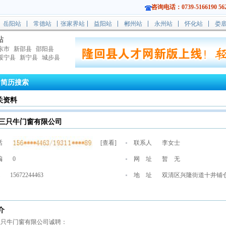
咨询电话：0739-5166190 562
岳阳站
常德站
张家界站
益阳站
郴州站
永州站
怀化站
娄
站
东市
新邵县
邵阳县
绥宁县
新宁县
城步县
简历搜索
关资料
三只牛门窗有限公司
话
[
查看
]
联系人
李女士
编
0
网 址
暂 无
15672244463
地 址
双清区兴隆街道十井铺仓
介
三只牛门窗有限公司诚聘：