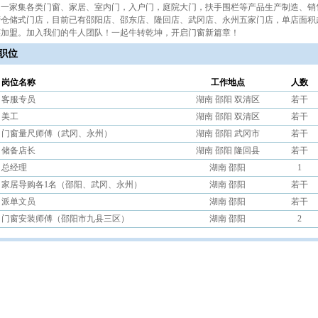
是一家集各类门窗、家居、室内门，入户门，庭院大门，扶手围栏等产品生产制造、销
仓储式门店，目前已有邵阳店、邵东店、隆回店、武冈店、永州五家门店，单店面积超
英加盟。加入我们的牛人团队！一起牛转乾坤，开启门窗新篇章！
职位
岗位名称
工作地点
人数
客服专员
湖南 邵阳 双清区
若干
美工
湖南 邵阳 双清区
若干
门窗量尺师傅（武冈、永州）
湖南 邵阳 武冈市
若干
储备店长
湖南 邵阳 隆回县
若干
总经理
湖南 邵阳
1
家居导购各1名（邵阳、武冈、永州）
湖南 邵阳
若干
派单文员
湖南 邵阳
若干
门窗安装师傅（邵阳市九县三区）
湖南 邵阳
2